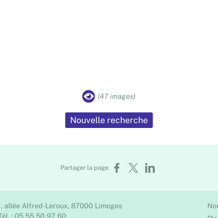
(47 images)
Nouvelle recherche
Partager sur Facebook
Partager sur X
Partager sur LinkedIn
Partager la page
1, allée Alfred-Leroux, 87000 Limoges
No
Tél. : 05 55 50 97 60