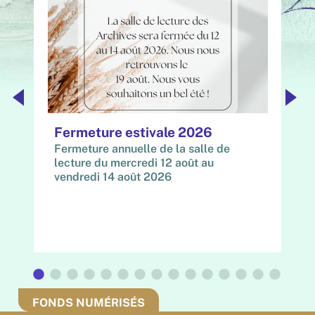
s
Fermeture estivale 2026
E
L
Fermeture annuelle de la salle de
lecture du mercredi 12 août au
Dé
vendredi 14 août 2026
3
Ar
at
s.