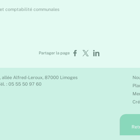
n et comptabilité communales
Partager sur Facebook
Partager sur X
Partager sur LinkedIn
Partager la page
, allée Alfred-Leroux, 87000 Limoges
Nou
él. : 05 55 50 97 60
Pla
Men
Cré
Ret