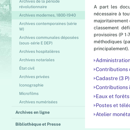
Archives de la période
A part les docu
révolutionnaire
nécessaire à tou
Archives modernes, 1800-1940
majoritairement 
Archives contemporaines (série
classement défi
W)
provisoires (P 1
Archives communales déposées
méthodiques (par
(sous-série E DEP)
principalement).
Archives hospitalières
Administration
Archives notariales
État civil
Contributions 
Archives privées
Cadastre (3 P)
Iconographie
Contributions 
Microfilms
Eaux et forêts 
Archives numérisées
Postes et tél
Archives en ligne
Atelier monéta
Bibliothèque et Presse