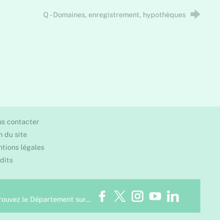
Q - Domaines, enregistrement, hypothèques
s contacter
n du site
tions légales
dits
Facebook
Twitter
Instagram
Youtube
LinkedIn
rouvez le Département sur…