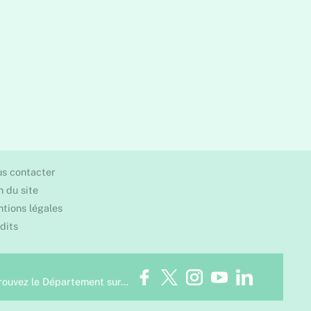
s contacter
n du site
tions légales
dits
Facebook
Twitter
Instagram
Youtube
LinkedIn
rouvez le Département sur…