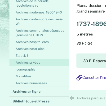
Archives de la période
Plans, dossiers 
révolutionnaire
grand séminaire 
Archives modernes, 1800-1940
Archives contemporaines (série
1737-189
W)
Archives communales déposées
5 mètres
(sous-série E DEP)
Archives hospitalières
30 F 1-34
Archives notariales
État civil
30 F. Réperto
Archives privées
Iconographie
Microfilms
Consulter l'i
Archives numérisées
Archives en ligne
Archives paroissial
Bibliothèque et Presse