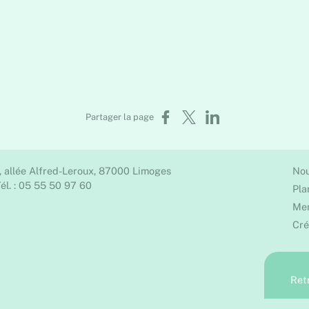
Partager sur Facebook
Partager sur X
Partager sur LinkedIn
Partager la page
, allée Alfred-Leroux, 87000 Limoges
Nou
él. : 05 55 50 97 60
Pla
Men
Cré
Ret