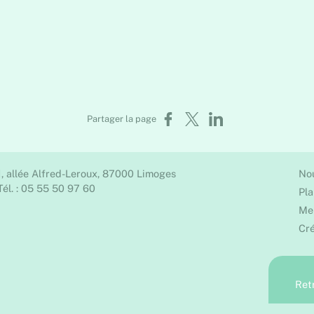
Partager sur Facebook
Partager sur X
Partager sur LinkedIn
Partager la page
1, allée Alfred-Leroux, 87000 Limoges
No
Tél. : 05 55 50 97 60
Pla
Men
Cré
Ret