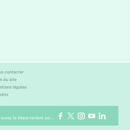
us contacter
n du site
tions légales
dits
Facebook
Twitter
Instagram
Youtube
LinkedIn
rouvez le Département sur…