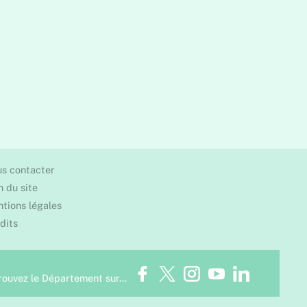
s contacter
n du site
tions légales
dits
Facebook
Twitter
Instagram
Youtube
LinkedIn
rouvez le Département sur…