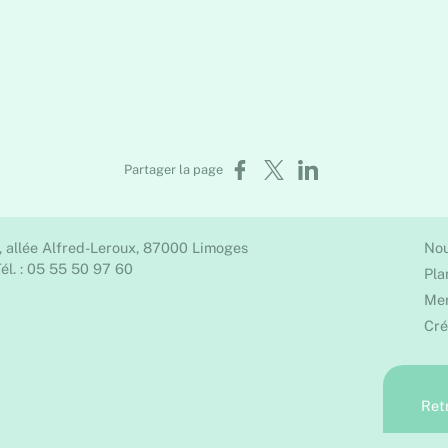
Partager sur Facebook
Partager sur X
Partager sur LinkedIn
Partager la page
, allée Alfred-Leroux, 87000 Limoges
Nou
él. : 05 55 50 97 60
Pla
Men
Cré
Ret