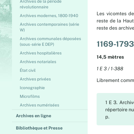
Archives de la période
révolutionnaire
Les vicomtes de
Archives modernes, 1800-1940
reste de la Haut
Archives contemporaines (série
reste des archiv
W)
Archives communales déposées
1169-179
(sous-série E DEP)
Archives hospitalières
14,5 mètres
Archives notariales
1 E 3 / 1-388
État civil
Archives privées
Librement comm
Iconographie
Microfilms
1 E 3. Archi
Archives numérisées
répertoire nu
Archives en ligne
p.
Bibliothèque et Presse