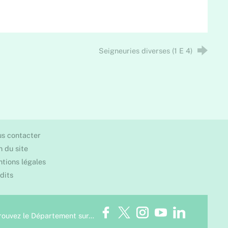
Seigneuries diverses (1 E 4)
s contacter
n du site
tions légales
dits
Facebook
Twitter
Instagram
Youtube
LinkedIn
rouvez le Département sur…