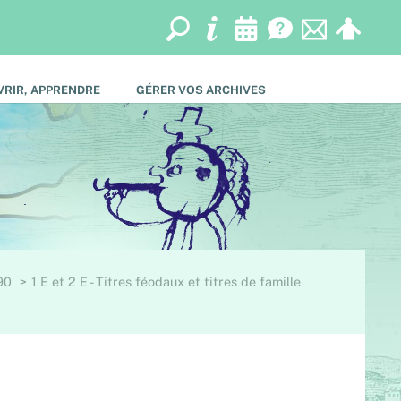
RIR, APPRENDRE
GÉRER VOS ARCHIVES
90
1 E et 2 E - Titres féodaux et titres de famille