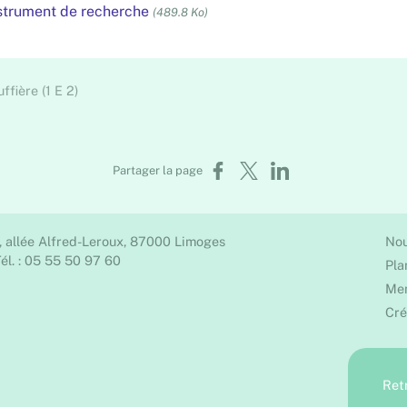
nstrument de recherche
(489.8 Ko)
ffière (1 E 2)
Partager sur Facebook
Partager sur X
Partager sur LinkedIn
Partager la page
, allée Alfred-Leroux, 87000 Limoges
Nou
él. : 05 55 50 97 60
Pla
Men
Cré
Ret