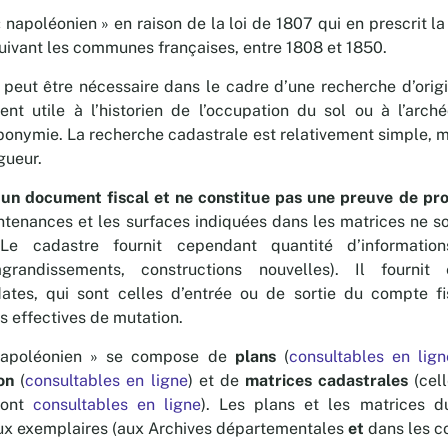
 napoléonien » en raison de la loi de 1807 qui en prescrit la 
 suivant les communes françaises, entre 1808 et 1850.
 peut être nécessaire dans le cadre d’une recherche d’origi
nt utile à l’historien de l’occupation du sol ou à l’arch
oponymie. La recherche cadastrale est relativement simple,
gueur.
 un document fiscal et ne constitue pas une preuve de pr
ntenances et les surfaces indiquées dans les matrices ne s
. Le cadastre fournit cependant quantité d’information
 agrandissements, constructions nouvelles). Il fourni
dates, qui sont celles d’entrée ou de sortie du compte f
s effectives de mutation.
napoléonien » se compose de
plans
(
consultables en lign
ion
(
consultables en ligne
) et de
matrices cadastrales
(cel
ont
consultables en ligne
). Les plans et les matrices d
ux exemplaires (aux Archives départementales
et
dans les 