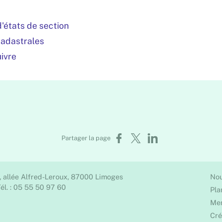
d'états de section
cadastrales
ivre
Partager sur Facebook
Partager sur X
Partager sur LinkedIn
Partager la page
, allée Alfred-Leroux, 87000 Limoges
Nou
él. : 05 55 50 97 60
Pla
Men
Cré