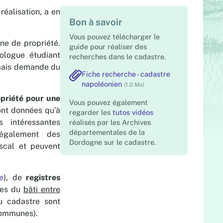
réalisation, a en
Bon à savoir
Vous pouvez télécharger le
ne de propriété.
guide pour réaliser des
éologue étudiant
recherches dans le cadastre.
 mais demande du
Fiche recherche - cadastre
napoléonien
(1.0 Mo)
opriété pour une
Vous pouvez également
ont données qu’à
regarder les
tutos vidéos
s intéressantes
réalisés par les Archives
départementales de la
t également des
Dordogne sur le cadastre.
iscal et peuvent
e
), de
registres
les du
bâti entre
u cadastre sont
communes).