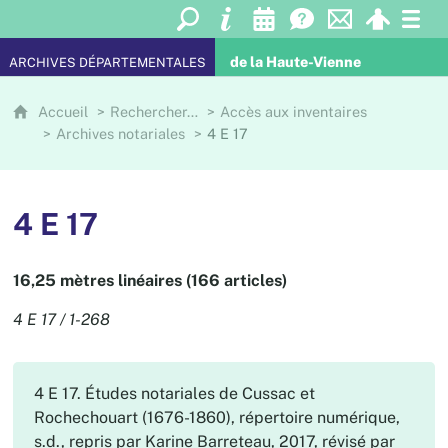
de la Haute-Vienne
ARCHIVES DÉPARTEMENTALES
Accueil
Rechercher…
Accès aux inventaires
Archives notariales
4 E 17
4 E 17
16,25 mètres linéaires (166 articles)
4 E 17 / 1-268
4 E 17. Études notariales de Cussac et
Rochechouart (1676-1860), répertoire numérique,
s.d., repris par Karine Barreteau, 2017, révisé par