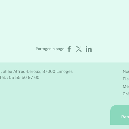
Partager sur Facebook
Partager sur X
Partager sur LinkedIn
Partager la page
1, allée Alfred-Leroux, 87000 Limoges
No
Tél. : 05 55 50 97 60
Pla
Men
Cré
Ret