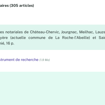
aires (305 articles)
es notariales de Château-Chervic, Jourgnac, Meilhac, Lauz
Royère (actuelle commune de La Roche-l'Abeille) et Saint
ié, 16 p.
nstrument de recherche
(1.9 Mo)