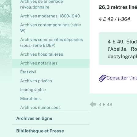
Archives de la période
26,3 mètres liné
révolutionnaire
Archives modernes, 1800-1940
4 E 49 / 1-364
Archives contemporaines (série
W)
Archives communales déposées
4 E 49. Étud
(sous-série E DEP)
l'Abeille, 
Archives hospitalières
dactylograph
Archives notariales
État civil
Consulter l'i
Archives privées
Iconographie
Microfilms
4 E 48
Archives numérisées
Archives en ligne
Bibliothèque et Presse