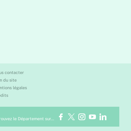
us contacter
n du site
tions légales
dits
Facebook
Twitter
Instagram
Youtube
LinkedIn
rouvez le Département sur…