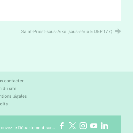
Saint-Priest-sous-Aixe (sous-série E DEP 177)
s contacter
n du site
tions légales
dits
Facebook
Twitter
Instagram
Youtube
LinkedIn
rouvez le Département sur…