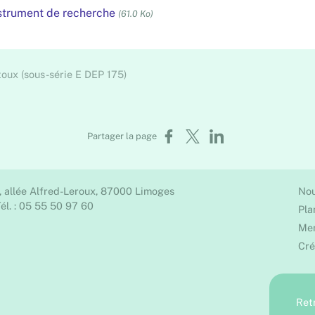
nstrument de recherche
(61.0 Ko)
toux (sous-série E DEP 175)
Partager sur Facebook
Partager sur X
Partager sur LinkedIn
Partager la page
, allée Alfred-Leroux, 87000 Limoges
Nou
él. : 05 55 50 97 60
Pla
Men
Cré
Ret