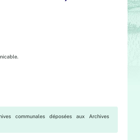
nicable.
chives communales déposées aux Archives