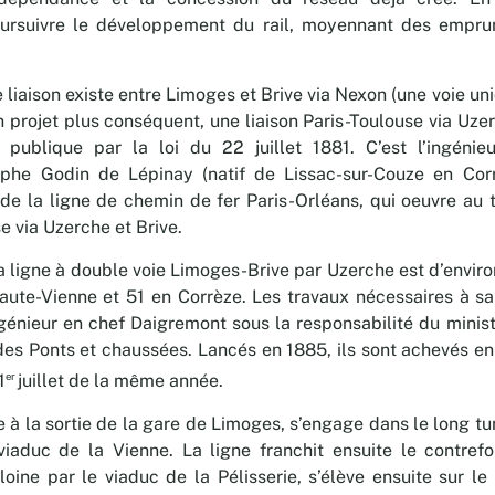
ursuivre le développement du rail, moyennant des emprun
 liaison existe entre Limoges et Brive via Nexon (une voie u
n projet plus conséquent, une liaison Paris-Toulouse via Uzer
té publique par la loi du 22 juillet 1881. C’est l’ingéni
phe Godin de Lépinay (natif de Lissac-sur-Couze en Corr
 de la ligne de chemin de fer Paris-Orléans, qui oeuvre au 
 via Uzerche et Brive.
a ligne à double voie Limoges-Brive par Uzerche est d’envir
aute-Vienne et 51 en Corrèze. Les travaux nécessaires à sa 
ngénieur en chef Daigremont sous la responsabilité du minis
des Ponts et chaussées. Lancés en 1885, ils sont achevés en
er
1
juillet de la même année.
 à la sortie de la gare de Limoges, s’engage dans le long tun
iaduc de la Vienne. La ligne franchit ensuite le contrefo
loine par le viaduc de la Pélisserie, s’élève ensuite sur le