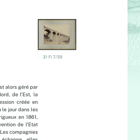
31 Fi 7/39
st alors géré par
rd, de l’Est, la
ession créée en
 le jour dans les
rigueux en 1861,
ention de l’Etat
3. Les compagnies
 échange, elles