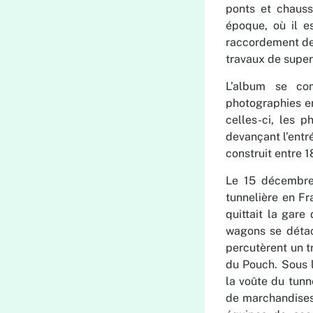
ponts et chaus
époque, où il e
raccordement de B
travaux de super
L’album se co
photographies en
celles-ci, les p
devançant l’entr
construit entre 
Le 15 décembre 
tunnelière en Fr
quittait la gare
wagons se détach
percutèrent un t
du Pouch. Sous l
la voûte du tunn
de marchandises p