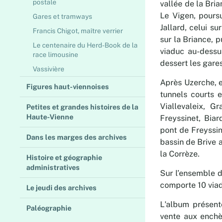
postale
vallée de la Bria
Le Vigen, pours
Gares et tramways
Jallard, celui su
Francis Chigot, maître verrier
sur la Briance, 
Le centenaire du Herd-Book de la
viaduc au-dessu
race limousine
dessert les gare
Vassivière
Après Uzerche, e
Figures haut-viennoises
tunnels courts e
Viallevaleix, G
Petites et grandes histoires de la
Haute-Vienne
Freyssinet, Biar
pont de Freyssin
Dans les marges des archives
bassin de Brive 
la Corrèze.
Histoire et géographie
administratives
Sur l’ensemble de
comporte 10 viad
Le jeudi des archives
L'album présent
Paléographie
vente aux enchèr