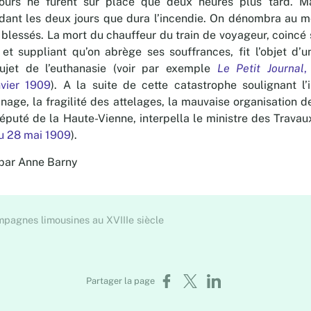
urs ne furent sur place que deux heures plus tard. Mai
dant les deux jours que dura l’incendie. On dénombra au m
 blessés. La mort du chauffeur du train de voyageur, coincé
et suppliant qu’on abrège ses souffrances, fit l’objet d’
ujet de l’euthanasie (voir par exemple
Le Petit Journal
,
vier 1909
). A la suite de cette catastrophe soulignant l’
nage, la fragilité des attelages, la mauvaise organisation 
député de la Haute-Vienne, interpella le ministre des Travaux
u 28 mai 1909
).
 par Anne Barny
pagnes limousines au XVIIIe siècle
Partager sur Facebook
Partager sur X
Partager sur LinkedIn
Partager la page