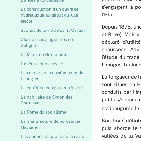
L'ancêtre du cadastre
s’engagent à po
La construction d'un ouvrage
l’Etat.
hydraulique au début du XXe
siècle
Depuis 1875, une
Scènes de la vie de saint Martial
et Brive). Mais u
Chartes carolingiennes de
déclaré d’utili
Solignac
chaussées, Adol
Le Miroir de Grandmont
l’étude du tracé
L'évêque dans la ville
Limoges-Toulouse
Les manuscrits du séminaire de
La longueur de l
Limoges
sont situés en H
La confrérie des pauvres à vêtir
conduits par l’i
Le nobiliaire de Simon des
publics/service 
Coutures
est inaugurée le 
La Rome du socialisme
Son tracé débute
La manufacture de porcelaine
Haviland
puis aborde le v
vallées de la Va
Les années de gloire de la carte