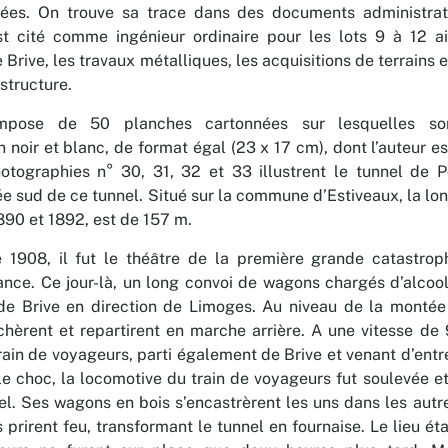
sées. On trouve sa trace dans des documents administra
st cité comme ingénieur ordinaire pour les lots 9 à 12 a
rive, les travaux métalliques, les acquisitions de terrains e
structure.
mpose de 50 planches cartonnées sur lesquelles so
 noir et blanc, de format égal (23 x 17 cm), dont l’auteur e
hotographies n° 30, 31, 32 et 33 illustrent le tunnel de 
ée sud de ce tunnel. Situé sur la commune d’Estiveaux, la lo
1890 et 1892, est de 157 m.
1908, il fut le théâtre de la première grande catastroph
ance. Ce jour-là, un long convoi de wagons chargés d’alcoo
 de Brive en direction de Limoges. Au niveau de la montée
èrent et repartirent en marche arrière. A une vitesse de 
rain de voyageurs, parti également de Brive et venant d’entr
e choc, la locomotive du train de voyageurs fut soulevée et
el. Ses wagons en bois s’encastrèrent les uns dans les autr
rirent feu, transformant le tunnel en fournaise. Le lieu étan