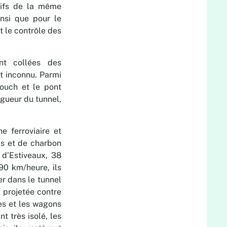
tifs de la même
insi que pour le
t le contrôle des
nt collées des
st inconnu. Parmi
Pouch et le pont
ngueur du tunnel,
e ferroviaire et
ls et de charbon
 d’Estiveaux, 38
90 km/heure, ils
er dans le tunnel
 projetée contre
es et les wagons
t très isolé, les