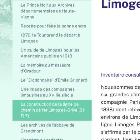
Limoge
Le Prince Noir aux Archives
départementales de Haute-
Vienne
Recette pour faire la bonne encre
1970, le Tour prend le départ à
Limoges
Un guide de Limoges pour les
Américains publié en 1918
La mémoire du massacre
d'Oradour
Inventaire consu
Le "Dictionnaire" d'Emile Grignard
Nous sommes dans
Une image des campagnes
six grandes comp
limousines au XVIIIe siècle
compagnie Paris
La construction de la ligne de
1838) dont relèv
chemin de fer Limoges-Brive (31
Fi 7)
environs de Lim
ligne Limoges-Po
Les archives de l'abbaye de
Grandmont
s’affirme par le
gardent leur i