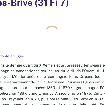
s-Brive (31 Fi 7)
ltable en ligne.
 le dernier quart du XIXème siècle : le réseau ferroviaire e
agnies concessionnaires, celles du Midi, de l’Ouest, du No
-Lyon-Méditerranée et la compagnie Paris-Orléans (conc
e le département de la Haute-Vienne. Plusieurs lignes ont vu
oges au cours des années 1860 et 1870 : ligne Limoges-Pé
itiers en 1867, ligne Limoges-Angoulême en 1875. L’interv
 plan Freycinet, en 1879, puis par le plan Jules Ferry en 188
ndépendance et la concession du réseau déjà créé. En