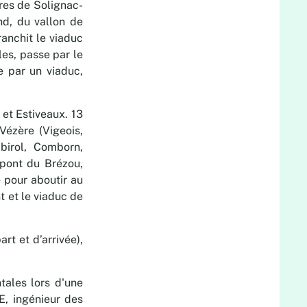
ares de Solignac-
nd, du vallon de
ranchit le viaduc
es, passe par le
e par un viaduc,
et Estiveaux. 13
Vézère (Vigeois,
birol, Comborn,
(pont du Brézou,
e pour aboutir au
t et le viaduc de
rt et d’arrivée),
tales lors d'une
E, ingénieur des