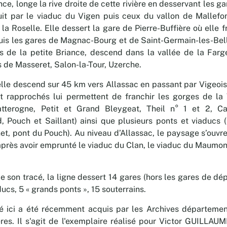
nce, longe la rive droite de cette rivière en desservant les g
uit par le viaduc du Vigen puis ceux du vallon de Mallefo
r la Roselle. Elle dessert la gare de Pierre-Buffière où elle f
puis les gares de Magnac-Bourg et de Saint-Germain-les-Bell
s de la petite Briance, descend dans la vallée de la Farg
s de Masseret, Salon-la-Tour, Uzerche.
lle descend sur 45 km vers Allassac en passant par Vigeois 
t rapprochés lui permettent de franchir les gorges de la 
ratterogne, Petit et Grand Bleygeat, Theil n° 1 et 2, Ca
d, Pouch et Saillant) ainsi que plusieurs ponts et viaducs 
et, pont du Pouch). Au niveau d’Allassac, le paysage s’ouvr
après avoir emprunté le viaduc du Clan, le viaduc du Maumon
 son tracé, la ligne dessert 14 gares (hors les gares de dépa
ucs, 5 « grands ponts », 15 souterrains.
é ici a été récemment acquis par les Archives départemen
es. Il s'agit de l'exemplaire réalisé pour Victor GUILLAUM